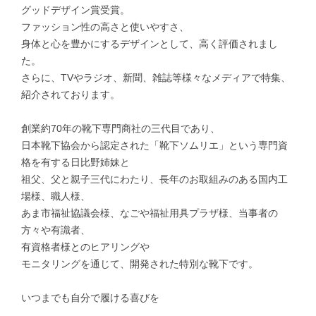
グッドデザイン賞受賞。
ファッション性の高さと使いやすさ、
身体と心を豊かにするデザインとして、高く評価されまし
た。
さらに、TVやラジオ、新聞、雑誌等様々なメディアで特集、
紹介されております。
創業約70年の靴下専門商社の三代目であり、
日本靴下協会から認定された「靴下ソムリエ」という専門資
格を有する日比野姉妹と
祖父、父と親子三代にわたり、長年のお取組みのある国内工
場様、職人様、
あま市福祉協議会様、なごや福祉用具プラザ様、当事者の
方々や有識者、
有資格者様とのヒアリングや
モニタリングを通じて、開発された特別な靴下です。
いつまでも自分で履ける喜びを